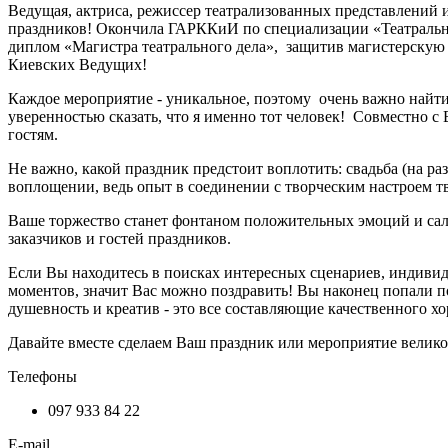
Ведущая, актриса, режиссер театрализованных представлений 
праздников! Окончила ГАРККиИ по специализации «Театральн
диплом «Магистра театрального дела», защитив магистерскую раб
Киевских Ведущих!
Каждое мероприятие - уникальное, поэтому очень важно найти «
уверенностью сказать, что я именно тот человек! Совместно с
гостям.
Не важно, какой праздник предстоит воплотить: свадьба (на р
воплощении, ведь опыт в соединении с творческим настроем тв
Ваше торжество станет фонтаном положительных эмоций и са
заказчиков и гостей праздников.
Если Вы находитесь в поисках интересных сценариев, индиви
моментов, значит Вас можно поздравить! Вы наконец попали 
душевность и креатив - это все составляющие качественного х
Давайте вместе сделаем Ваш праздник или мероприятие вели
Телефоны
097 933 84 22
E-mail