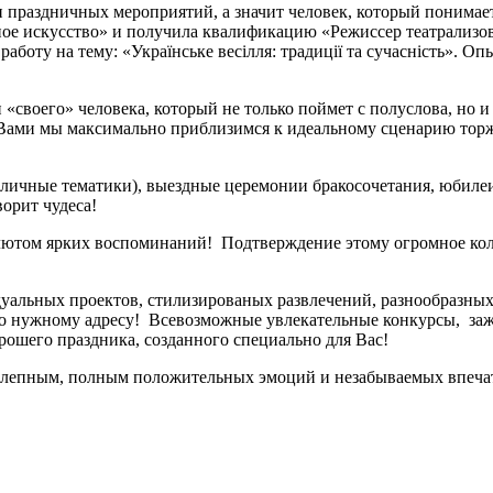
и праздничных мероприятий, а значит человек, который понимае
ое искусство» и получила квалификацию «Режиссер театрализо
оту на тему: «Українське весілля: традиції та сучасність». Опы
своего» человека, который не только поймет с полуслова, но и 
 Вами мы максимально приблизимся к идеальному сценарию торже
азличные тематики), выездные церемонии бракосочетания, юбилеи
орит чудеса!
лютом ярких воспоминаний! Подтверждение этому огромное ко
дуальных проектов, стилизированых развлечений, разнообразны
по нужному адресу! Всевозможные увлекательные конкурсы, за
орошего праздника, созданного специально для Вас!
колепным, полным положительных эмоций и незабываемых впеча