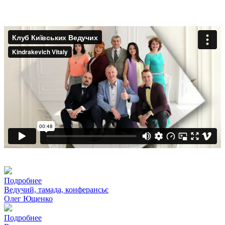
Подробнее
Ведучий, тамада, конферансьє
Олег Ющенко
Подробнее