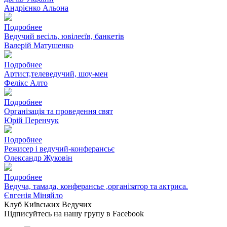
Андрієнко Альона
Подробнее
Ведучий весіль, ювілеєїв, банкетів
Валерій Матушенко
Подробнее
Артист,телеведучий, шоу-мен
Фелікс Алто
Подробнее
Організація та проведення свят
Юрій Перенчук
Подробнее
Режисер і ведучий-конферансьє
Олександр Жуковін
Подробнее
Ведуча, тамада, конферансье ,організатор та актриса.
Євгенія Міняйло
Клуб Київських Ведучих
Підписуйтесь на нашу групу в Facebook