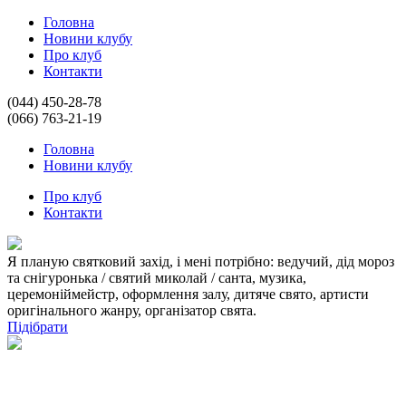
Головна
Новини клубу
Про клуб
Контакти
(044) 450-28-78
(066) 763-21-19
Головна
Новини клубу
Про клуб
Контакти
Я планую святковий захід, і мені потрібно:
ведучий
,
дід мороз
та снігуронька / святий миколай / санта
,
музика
,
церемоніймейстр
,
оформлення залу
,
дитяче свято
,
артисти
оригінального жанру
,
організатор свята
.
Підібрати