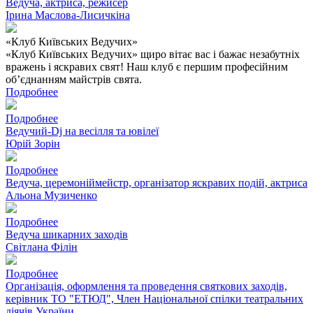
Ведуча, актриса, режисер
Ірина Маслова-Лисичкіна
«Клуб Київських Ведучих»
«Клуб Київських Ведучих» щиро вітає вас і бажає незабутніх
вражень і яскравих свят! Наш клуб є першим професійним
об’єднанням майстрів свята.
Подробнее
Подробнее
Ведучий-Dj на весілля та ювілеї
Юрій Зорін
Подробнее
Ведуча, церемоніймейстр, організатор яскравих подій, актриса
Альона Музиченко
Подробнее
Ведуча шикарних заходів
Світлана Філін
Подробнее
Організація, оформлення та проведення святкових заходів,
керівник ТО "ЕТЮД", Член Національної спілки театральних
діячів України